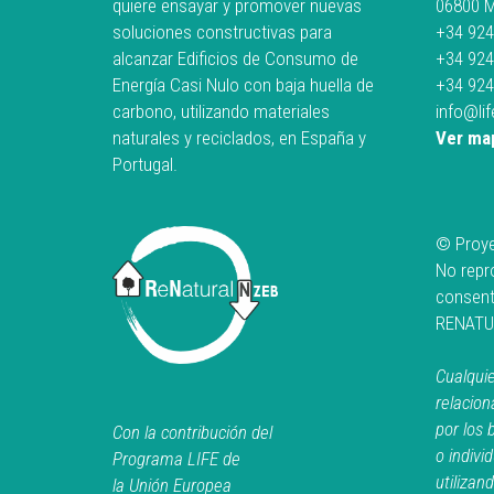
quiere ensayar y promover nuevas
06800 M
soluciones constructivas para
+34 924
alcanzar Edificios de Consumo de
+34 924
Energía Casi Nulo con baja huella de
+34 924
carbono, utilizando materiales
info@li
naturales y reciclados, en España y
Ver ma
Portugal.
© Proy
No repro
consent
RENATU
Cualquie
relacion
por los 
Con la contribución del
o indivi
Programa LIFE de
utilizan
la Unión Europea