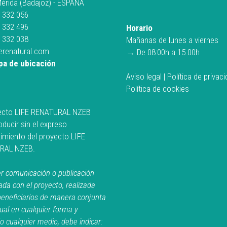
érida (Badajoz) - ESPAÑA
 332 056
 332 496
Horario
 332 038
Mañanas de lunes a viernes
ferenatural.com
→ De 08:00h a 15.00h
pa de ubicación
Aviso legal
|
Política de privac
Política de cookies
ecto LIFE RENATURAL NZEB
ducir sin el expreso
imiento del proyecto LIFE
RAL NZEB.
r comunicación o publicación
ada con el proyecto, realizada
beneficiarios de manera conjunta
dual en cualquier forma y
do cualquier medio, debe indicar: