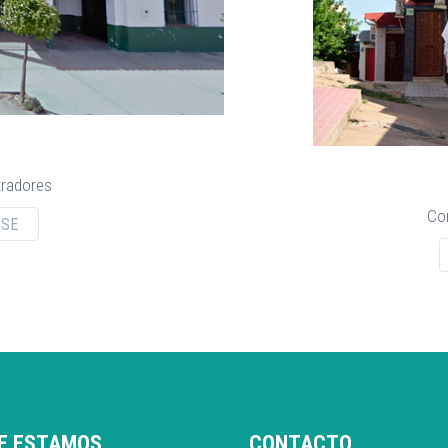
radores
Co
PSE
E ESTAMOS
CONTACTO