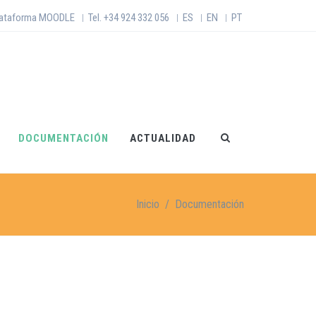
lataforma MOODLE
Tel. +34 924 332 056
ES
EN
PT
|
|
|
|
DOCUMENTACIÓN
ACTUALIDAD
Inicio
/
Documentación