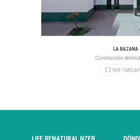
LA BAZANA
Construcción demost
VER TIMELA
LIFE RENATURAL NZEB
DÓND