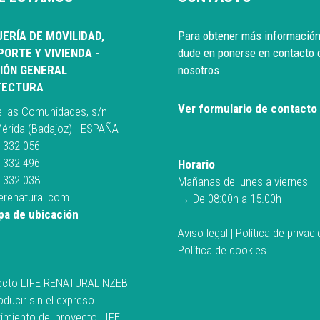
ERÍA DE MOVILIDAD,
Para obtener más información
ORTE Y VIVIENDA -
dude en ponerse en contacto 
IÓN GENERAL
nosotros.
TECTURA
Ver formulario de contacto
e las Comunidades, s/n
érida (Badajoz) - ESPAÑA
 332 056
 332 496
Horario
 332 038
Mañanas de lunes a viernes
ferenatural.com
→ De 08:00h a 15.00h
pa de ubicación
Aviso legal
|
Política de privac
Política de cookies
ecto LIFE RENATURAL NZEB
ducir sin el expreso
imiento del proyecto LIFE